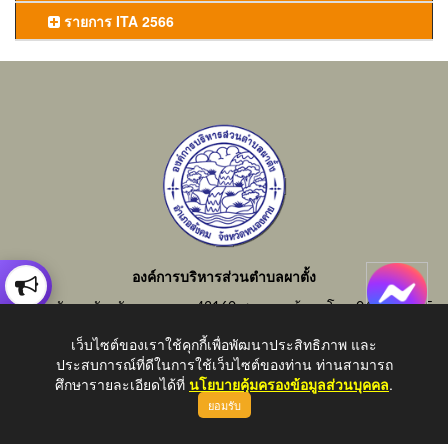
รายการ ITA 2566
องค์การบริหารส่วนตำบลผาตั้ง
อำเภอสังคม จังหวัดหนองคาย 43160 สอบถามข้อมูลโทร 042-414855
อีเมลกลาง : saraban_06430805@dla.go.th
เว็บไซต์ของเราใช้คุกกี้เพื่อพัฒนาประสิทธิภาพ และ
ประสบการณ์ที่ดีในการใช้เว็บไซต์ของท่าน ท่านสามารถ
ศึกษารายละเอียดได้ที่
นโยบายคุ้มครองข้อมูลส่วนบุคคล
.
ยอมรับ
Copyright © 2026 All Right Resive http://www.phatung.go.th