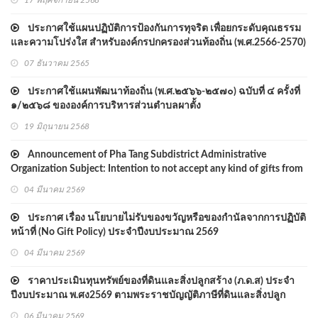
17 พฤศจิกายน 2568
ประกาศใช้แผนปฏิบัติการป้องกันการทุจริต เพื่อยกระดับคุณธรรม
และความโปร่งใส สำหรับองค์กรปกครองส่วนท้องถิ่น (พ.ศ.2566-2570)
07 ธันวาคม 2565
ประกาศใช้แผนพัฒนาท้องถิ่น (พ.ศ.๒๕๖๖-๒๕๗๐) ฉบับที่ ๔ ครั้งที่
๑/๒๕๖๘ ขององค์การบริหารส่วนตำบลผาตั้ง
19 มิถุนายน 2568
Announcement of Pha Tang Subdistrict Administrative
Organization Subject: Intention to not accept any kind of gifts from
performing duties (No Gift Policy)
04 มีนาคม 2569
ประกาศ เรื่อง นโยบายไม่รับของขวัญหรือของกำนัลจากการปฏิบัติ
หน้าที่ (No Gift Policy) ประจำปีงบประมาณ 2569
04 มีนาคม 2569
ราคาประเมินทุนทรัพย์ของที่ดินและสิ่งปลูกสร้าง (ภ.ด.ส) ประจำ
ปีงบประมาณ พ.ศง2569 ตามพระราชบัญญัติภาษีที่ดินและสิ่งปลูก
สร้าง พ.ศ.2562
06 มีนาคม 2569