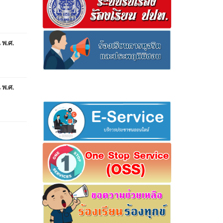
พ.ศ.
พ.ศ.