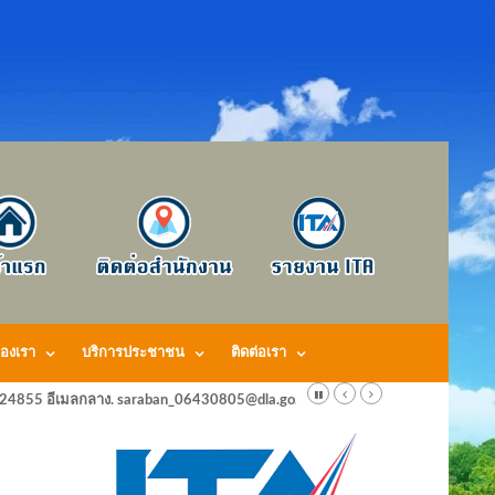
องเรา
บริการประชาชน
ติดต่อเรา
424855 อีเมลกลาง. saraban_06430805@dla.go.th